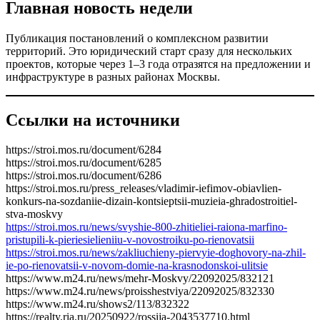
Главная новость недели
Публикация постановлений о комплексном развитии
территорий. Это юридический старт сразу для нескольких
проектов, которые через 1–3 года отразятся на предложении и
инфраструктуре в разных районах Москвы.
Ссылки на источники
https://stroi.mos.ru/document/6284
https://stroi.mos.ru/document/6285
https://stroi.mos.ru/document/6286
https://stroi.mos.ru/press_releases/vladimir-iefimov-obiavlien-
konkurs-na-sozdaniie-dizain-kontsieptsii-muzieia-ghradostroitiel-
stva-moskvy
https://stroi.mos.ru/news/svyshie-800-zhitieliei-raiona-marfino-
pristupili-k-pieriesielieniiu-v-novostroiku-po-rienovatsii
https://stroi.mos.ru/news/zakliuchieny-piervyie-doghovory-na-zhil-
ie-po-rienovatsii-v-novom-domie-na-krasnodonskoi-ulitsie
https://www.m24.ru/news/mehr-Moskvy/22092025/832121
https://www.m24.ru/news/proisshestviya/22092025/832330
https://www.m24.ru/shows2/113/832322
https://realty.ria.ru/20250922/rossija-2043537710.html