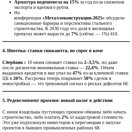
Арматура подешевела на 15%
за год из-за снижения
экспорта и крепкого рубля.
На
конференции
«Металлоконструкции-2025»
обсудили
санкционные барьеры и перспективы стального
строительства. К 2030 году его доля в жилищных
проектах может вырасти до
7%
(сейчас — 1%) 410.
4. Ипотека: ставки снижаются, но спрос в коме
Сбербанк
с 10 июня снижает ставки на
2–3,5%
, но даже
после дисконтов минимальная ставка —
22,4%
. Объем
выданных кредитов в мае упал на
47%
из-за ключевой ставки
ЦБ в
20%
. Рассрочка теперь покрывает
50%
сделок в
новостройках — это тревожный сигнал о рисках дефолтов 68.
5. Редевелопмент промзон: новый налог в действии
С июня владельцы пустующих промзон обязаны либо начать
строительство, либо платить
2%
от кадастровой стоимости.
Это уже подтолкнуло инвесторов к переговорам о запуске
проектов в бывших промышленных районах 68.