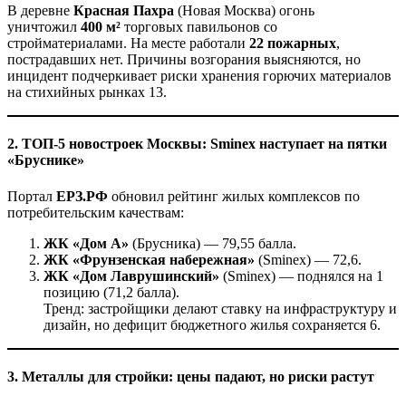
В деревне
Красная Пахра
(Новая Москва) огонь
уничтожил
400 м²
торговых павильонов со
стройматериалами. На месте работали
22 пожарных
,
пострадавших нет. Причины возгорания выясняются, но
инцидент подчеркивает риски хранения горючих материалов
на стихийных рынках 13.
2. ТОП-5 новостроек Москвы: Sminex наступает на пятки
«Бруснике»
Портал
ЕРЗ.РФ
обновил рейтинг жилых комплексов по
потребительским качествам:
ЖК «Дом А»
(Брусника) — 79,55 балла.
ЖК «Фрунзенская набережная»
(Sminex) — 72,6.
ЖК «Дом Лаврушинский»
(Sminex) — поднялся на 1
позицию (71,2 балла).
Тренд: застройщики делают ставку на инфраструктуру и
дизайн, но дефицит бюджетного жилья сохраняется 6.
3. Металлы для стройки: цены падают, но риски растут