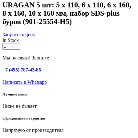
URAGAN 5 шт: 5 х 110, 6 х 110, 6 х 160,
8 х 160, 10 х 160 мм, набор SDS-plus
буров (901-25554-H5)
Запросить цену
In Stock
URAGAN
5
шт:
Мы на связи! Звоните
5
х
+7 (495) 787-43-85
110,
6
Написать в Whatsapp
х
110,
Лучшие цены
6
х
Ниже не бывает
160,
8
х
Официальная гарантия
160,
10
Напрямую от производителя
х