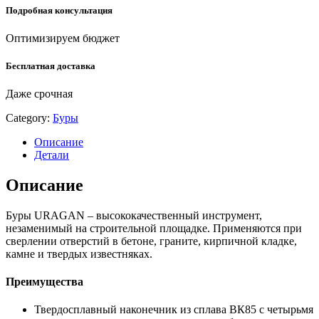
160
Подробная консультация
мм,
набор
Оптимизируем бюджет
SDS-
plus
Бесплатная доставка
буров
(901-
Даже срочная
25554-
H5)
Category:
Буры
quantity
Описание
Детали
Описание
Буры URAGAN – высококачественный инструмент,
незаменимый на строительной площадке. Применяются при
сверлении отверстий в бетоне, граните, кирпичной кладке,
камне и твердых известняках.
Преимущества
Твердосплавный наконечник из сплава ВК85 с четырьмя