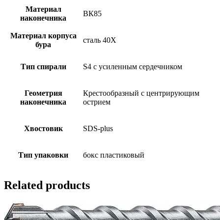
Материал
ВК85
наконечника
Материал корпуса
сталь 40Х
бура
Тип спирали
S4 с усиленным сердечником
Геометрия
Крестообразный с центрирующим
наконечника
острием
Хвостовик
SDS-plus
Тип упаковки
бокс пластиковый
Related products