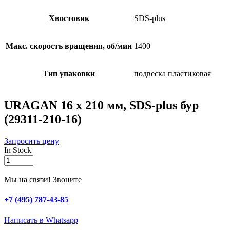
Хвостовик
SDS-plus
Макс. скорость вращения, об/мин
1400
Тип упаковки
подвеска пластиковая
URAGAN 16 х 210 мм, SDS-plus бур
(29311-210-16)
Запросить цену
In Stock
URAGAN
16
х
Мы на связи! Звоните
210
мм,
+7 (495) 787-43-85
SDS-
plus
Написать в Whatsapp
бур