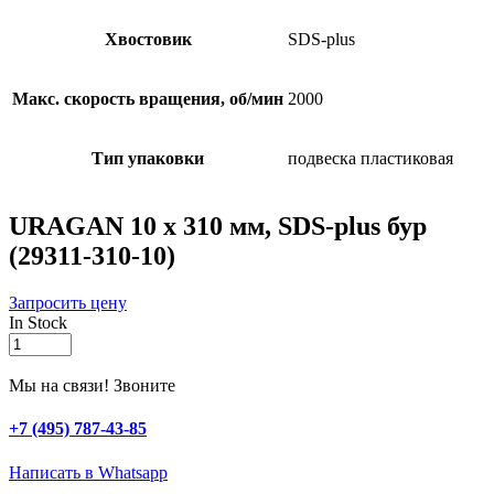
Хвостовик
SDS-plus
Макс. скорость вращения, об/мин
2000
Тип упаковки
подвеска пластиковая
URAGAN 10 х 310 мм, SDS-plus бур
(29311-310-10)
Запросить цену
In Stock
URAGAN
10
х
Мы на связи! Звоните
310
мм,
+7 (495) 787-43-85
SDS-
plus
Написать в Whatsapp
бур