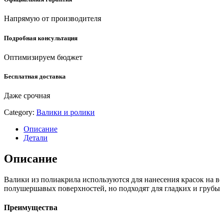
виды
ЛКМ,
Напрямую от производителя
малярный
ролик
Подробная консультация
(0219-
15)
Оптимизируем бюджет
quantity
Бесплатная доставка
Даже срочная
Category:
Валики и ролики
Описание
Детали
Описание
Валики из полиакрила используются для нанесения красок на
полушершавых поверхностей, но подходят для гладких и грубых 
Преимущества