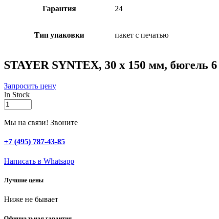
Гарантия
24
Тип упаковки
пакет с печатью
STAYER SYNTEX, 30 х 150 мм, бюгель 6 
Запросить цену
In Stock
STAYER
SYNTEX,
30
Мы на связи! Звоните
х
150
+7 (495) 787-43-85
мм,
бюгель
Написать в Whatsapp
6
мм,
Лучшие цены
ворс
12
Ниже не бывает
мм,
полиакрил,
все
Официальная гарантия