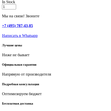
In Stock
STAYER
75х533
мм,
Мы на связи! Звоните
P60,
лента
+7 (495) 787-43-85
шлифовальная
MASTER,
Написать в Whatsapp
для
ЛШМ,
Лучшие цены
3
шт.
Ниже не бывает
quantity
Официальная гарантия
Напрямую от производителя
Подробная консультация
Оптимизируем бюджет
Бесплатная доставка