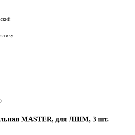
еский
ластику
)
альная MASTER, для ЛШМ, 3 шт.