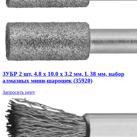
ЗУБР 2 шт, 4.8 x 10.0 х 3.2 мм, L 38 мм, набор
алмазных мини-шарошек (35920)
Запросить цену