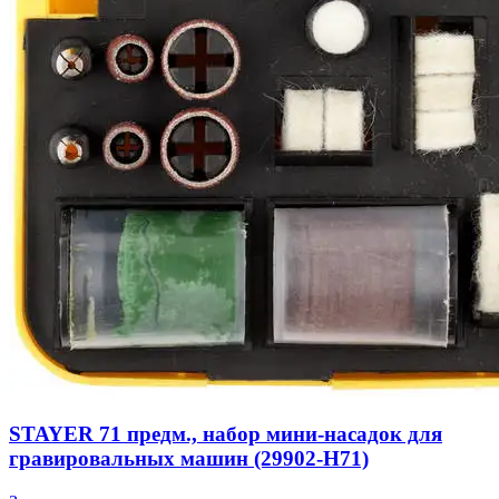
STAYER 71 предм., набор мини-насадок для
гравировальных машин (29902-H71)