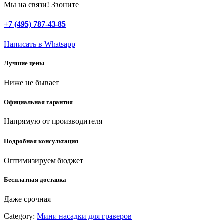
шт,
Мы на связи! Звоните
d
22
+7 (495) 787-43-85
мм,
набор
Написать в Whatsapp
алмазных
кругов
Лучшие цены
(29913-
H3)
Ниже не бывает
quantity
Официальная гарантия
Напрямую от производителя
Подробная консультация
Оптимизируем бюджет
Бесплатная доставка
Даже срочная
Category:
Мини насадки для граверов