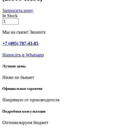
Запросить цену
In Stock
STAYER
191
предм.,
Мы на связи! Звоните
набор
мини-
+7 (495) 787-43-85
насадки
для
Написать в Whatsapp
гравировальных
машин
Лучшие цены
(29906-
H191)
Ниже не бывает
quantity
Официальная гарантия
Напрямую от производителя
Подробная консультация
Оптимизируем бюджет