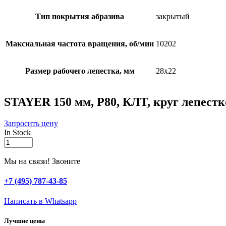
Тип покрытия абразива
закрытый
Максиальная частота вращения, об/мин
10202
Размер рабочего лепестка, мм
28х22
STAYER 150 мм, P80, КЛТ, круг лепестко
Запросить цену
In Stock
STAYER
150
мм,
Мы на связи! Звоните
P80,
КЛТ,
+7 (495) 787-43-85
круг
лепестковый
Написать в Whatsapp
торцевой,
Professional
Лучшие цены
(36581-