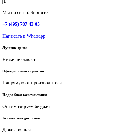
STAYER
15
м,
Мы на связи! Звоните
1.4
м,
+7 (495) 787-43-85
9
мкм,
Написать в Whatsapp
с
клейкой
Лучшие цены
лентой
маскер,
Ниже не бывает
защитная
пленка,
Professional
Официальная гарантия
(12255-
140-
Напрямую от производителя
15)
quantity
Подробная консультация
Оптимизируем бюджет
Бесплатная доставка
Даже срочная