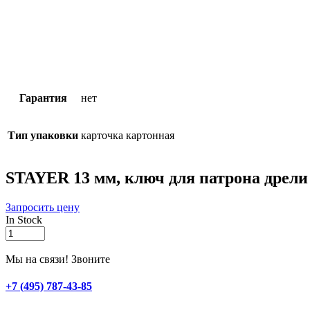
Гарантия
нет
Тип упаковки
карточка картонная
STAYER 13 мм, ключ для патрона дрели 
Запросить цену
In Stock
STAYER
13
мм,
Мы на связи! Звоните
ключ
для
+7 (495) 787-43-85
патрона
дрели