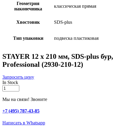
Геометрия
классическая прямая
наконечника
Хвостовик
SDS-plus
Тип упаковки
подвеска пластиковая
STAYER 12 x 210 мм, SDS-plus бур,
Professional (2930-210-12)
Запросить цену
In Stock
STAYER
12
x
Мы на связи! Звоните
210
мм,
+7 (495) 787-43-85
SDS-
plus
Написать в Whatsapp
бур,
Professional