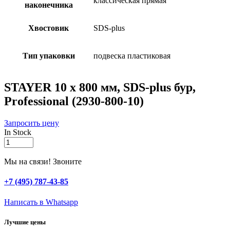
классическая прямая
наконечника
Хвостовик
SDS-plus
Тип упаковки
подвеска пластиковая
STAYER 10 x 800 мм, SDS-plus бур,
Professional (2930-800-10)
Запросить цену
In Stock
STAYER
10
x
Мы на связи! Звоните
800
мм,
+7 (495) 787-43-85
SDS-
plus
Написать в Whatsapp
бур,
Professional
Лучшие цены
(2930-