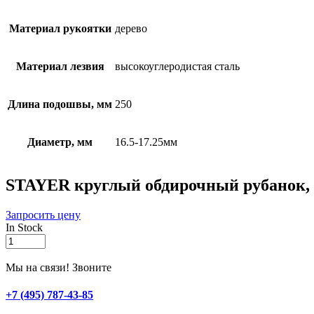
Материал рукоятки
дерево
Материал лезвия
высокоуглеродистая сталь
Длина подошвы, мм
250
Диаметр, мм
16.5-17.25мм
STAYER круглый обдирочный рубанок, Pr
Запросить цену
In Stock
STAYER
круглый
обдирочный
Мы на связи! Звоните
рубанок,
Professional
+7 (495) 787-43-85
(18845)