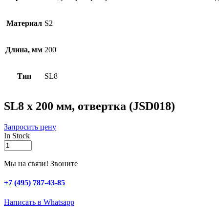
Материал
S2
Длина, мм
200
Тип
SL8
SL8 х 200 мм, отвертка (JSD018)
Запросить цену
In Stock
SL8
х
200
Мы на связи! Звоните
мм,
отвертка
+7 (495) 787-43-85
(JSD018)
quantity
Написать в Whatsapp