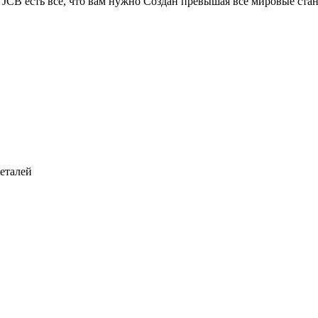
е JCB есть все, что вам нужно Создан превышая все мировые с
деталей