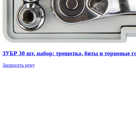
ЗУБР 30 шт, набор: трещотка, биты и торцовые г
Запросить цену