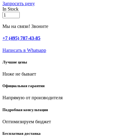
Запросить цену
In Stock
RACO
PREMIUM,
1/2″,
Мы на связи! Звоните
50
м,
+7 (495) 787-43-85
40
атм,
Написать в Whatsapp
пятислойный,
усиленный
Лучшие цены
двумя
слоями
Ниже не бывает
армирования,
поливочный
шланг
Официальная гарантия
(40300-
1/2-
Напрямую от производителя
50)
quantity
Подробная консультация
Оптимизируем бюджет
Бесплатная доставка