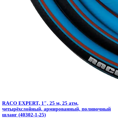
RACO EXPERT, 1″, 25 м, 25 атм,
четырёхслойный, армированный, поливочный
шланг (40302-1-25)