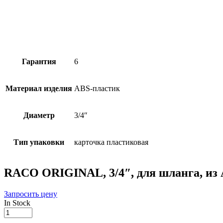
Гарантия
6
Материал изделия
ABS-пластик
Диаметр
3/4″
Тип упаковки
карточка пластиковая
RACO ORIGINAL, 3/4″, для шланга, из 
Запросить цену
In Stock
RACO
ORIGINAL,