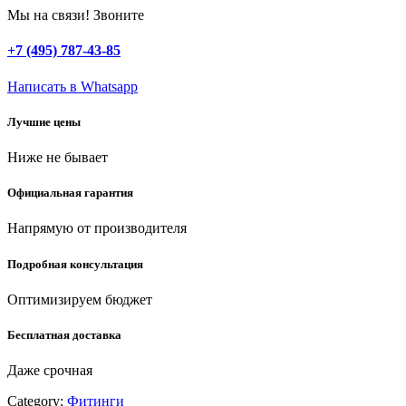
3/4″,
Мы на связи! Звоните
для
шланга,
+7 (495) 787-43-85
из
ABS
Написать в Whatsapp
пластика,
быстросъемный
Лучшие цены
соединитель
(4250-
Ниже не бывает
55204T)
quantity
Официальная гарантия
Напрямую от производителя
Подробная консультация
Оптимизируем бюджет
Бесплатная доставка
Даже срочная
Category:
Фитинги