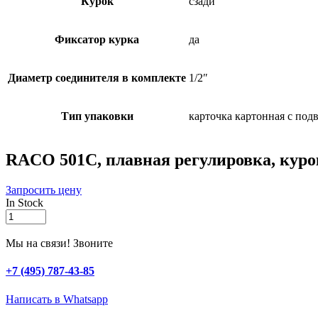
Курок
сзади
Фиксатор курка
да
Диаметр соединителя в комплекте
1/2″
Тип упаковки
карточка картонная с под
RACO 501C, плавная регулировка, курок
Запросить цену
In Stock
RACO
501C,
плавная
Мы на связи! Звоните
регулировка,
курок
+7 (495) 787-43-85
сзади,
пластиковый,
Написать в Whatsapp
поливочный
пистолет