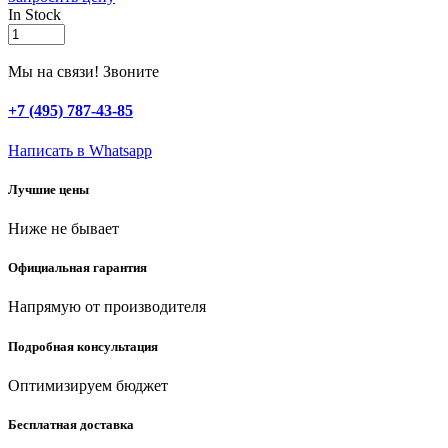
In Stock
RACO
160
мм,
Мы на связи! Звоните
трапеция,
нержавеющая
+7 (495) 787-43-85
сталь,
с
Написать в Whatsapp
быстрозажимным
механизмом,
Лучшие цены
садовая
мотыжка
Ниже не бывает
(4230-
53833)
quantity
Официальная гарантия
Напрямую от производителя
Подробная консультация
Оптимизируем бюджет
Бесплатная доставка