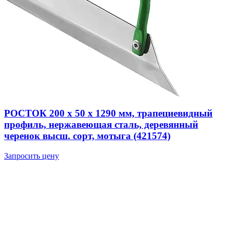
РОСТОК 200 х 50 х 1290 мм, трапециевидный
профиль, нержавеющая сталь, деревянный
черенок высш. сорт, мотыга (421574)
Запросить цену