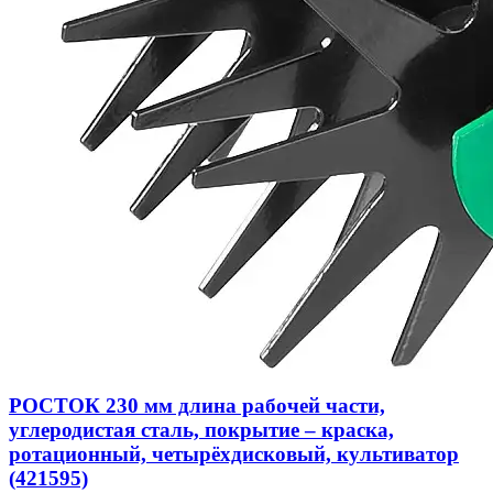
РОСТОК 230 мм длина рабочей части,
углеродистая сталь, покрытие – краска,
ротационный, четырёхдисковый, культиватор
(421595)