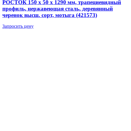
РОСТОК 150 х 50 х 1290 мм, трапециевидный
профиль, нержавеющая сталь, деревянный
черенок высш. сорт, мотыга (421573)
Запросить цену