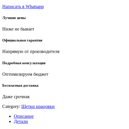
0.5
Написать в Whatsapp
мм,
щетка
Лучшие цены
дисковая
для
Ниже не бывает
УШМ
(35140-
200)
Официальная гарантия
quantity
Напрямую от производителя
Подробная консультация
Оптимизируем бюджет
Бесплатная доставка
Даже срочная
Category:
Щетки крацовки
Описание
Детали