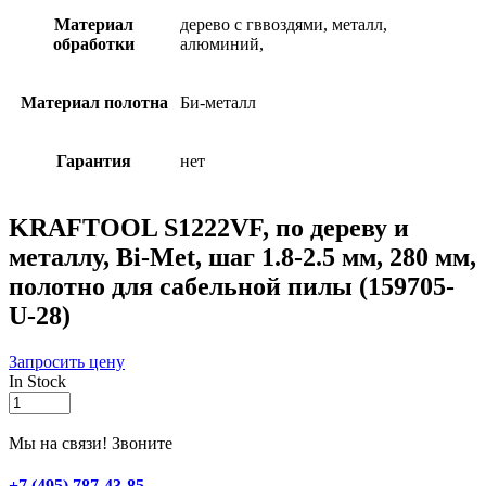
Материал
дерево с гввоздями, металл,
обработки
алюминий,
Материал полотна
Би-металл
Гарантия
нет
KRAFTOOL S1222VF, по дереву и
металлу, Bi-Met, шаг 1.8-2.5 мм, 280 мм,
полотно для сабельной пилы (159705-
U-28)
Запросить цену
In Stock
KRAFTOOL
S1222VF,
по
Мы на связи! Звоните
дереву
и
+7 (495) 787-43-85