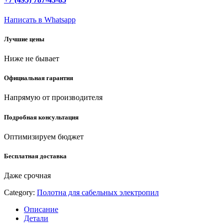
металлу,
Bi-
Написать в Whatsapp
Met,
шаг
Лучшие цены
1.8-
2.5
Ниже не бывает
мм,
280
мм,
Официальная гарантия
полотно
для
Напрямую от производителя
сабельной
пилы
Подробная консультация
(159705-
U-
Оптимизируем бюджет
28)
quantity
Бесплатная доставка
Даже срочная
Category:
Полотна для сабельных электропил
Описание
Детали