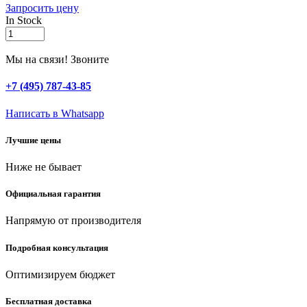
Запросить цену
In Stock
KRAFTOOL
Panzer,
300
Мы на связи! Звоните
мм,
переставные
+7 (495) 787-43-85
клещи
(22359-
Написать в Whatsapp
32)
quantity
Лучшие цены
Ниже не бывает
Официальная гарантия
Напрямую от производителя
Подробная консультация
Оптимизируем бюджет
Бесплатная доставка