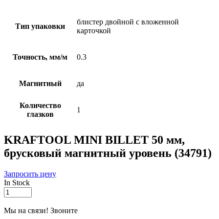
блистер двойной с вложенной
Тип упаковки
карточкой
Точность, мм/м
0.3
Магнитный
да
Количество
1
глазков
KRAFTOOL MINI BILLET 50 мм,
брусковый магнитный уровень (34791)
Запросить цену
In Stock
KRAFTOOL
MINI
BILLET
Мы на связи! Звоните
50