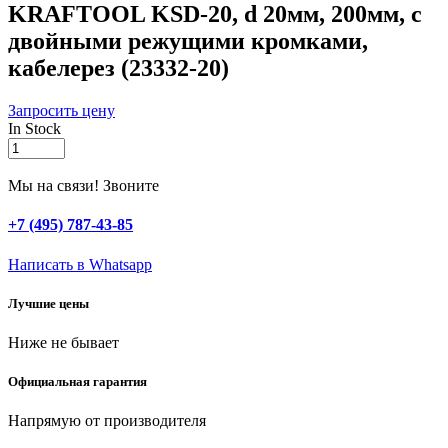
KRAFTOOL KSD-20, d 20мм, 200мм, с
двойными режущими кромками,
кабелерез (23332-20)
Запросить цену
In Stock
KRAFTOOL
KSD-
20,
Мы на связи! Звоните
d
20мм,
+7 (495) 787-43-85
200мм,
с
Написать в Whatsapp
двойными
режущими
Лучшие цены
кромками,
кабелерез
Ниже не бывает
(23332-
20)
quantity
Официальная гарантия
Напрямую от производителя