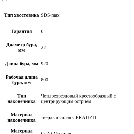
Тип хвостовика
SDS-max
Гарантия
6
Диаметр бура,
22
мм
Длина бура, мм
920
Рабочая длина
800
бура, мм
Тип
Четырехрезцовый крестообразный с
наконечника
центрирующим острием
Материал
твердый сплав CERATIZIT
наконечника
Материал
Cr-Ni-Mo сталь