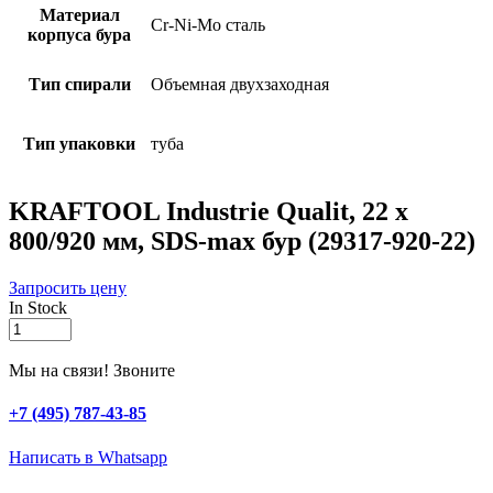
Материал
Cr-Ni-Mo сталь
корпуса бура
Тип спирали
Объемная двухзаходная
Тип упаковки
туба
KRAFTOOL Industrie Qualit, 22 x
800/920 мм, SDS-max бур (29317-920-22)
Запросить цену
In Stock
KRAFTOOL
Industrie
Qualit,
Мы на связи! Звоните
22
x
+7 (495) 787-43-85
800/920
мм,
Написать в Whatsapp
SDS-
max