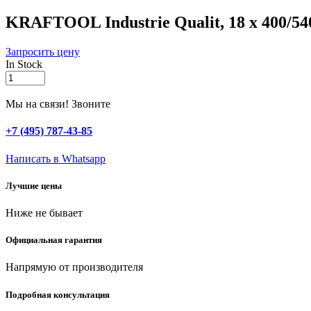
KRAFTOOL Industrie Qualit, 18 x 400/54
Запросить цену
In Stock
KRAFTOOL
Industrie
Qualit,
Мы на связи! Звоните
18
x
+7 (495) 787-43-85
400/540
мм,
Написать в Whatsapp
SDS-
max
Лучшие цены
бур
(29317-
Ниже не бывает
540-
18)
quantity
Официальная гарантия
Напрямую от производителя
Подробная консультация