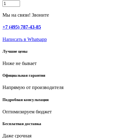
KRAFTOOL
GRAND,
3
Мы на связи! Звоните
т,
75
+7 (495) 787-43-85
-
500
Написать в Whatsapp
мм,
универсальный
Лучшие цены
подкатной
домкрат
Ниже не бывает
для
СТО
(43451-
Официальная гарантия
3)
quantity
Напрямую от производителя
Подробная консультация
Оптимизируем бюджет
Бесплатная доставка
Даже срочная