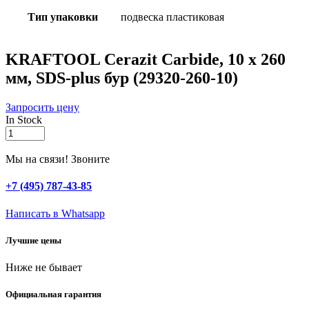
Тип упаковки
подвеска пластиковая
KRAFTOOL Cerazit Carbide, 10 х 260
мм, SDS-plus бур (29320-260-10)
Запросить цену
In Stock
KRAFTOOL
Cerazit
Carbide,
Мы на связи! Звоните
10
х
+7 (495) 787-43-85
260
мм,
Написать в Whatsapp
SDS-
plus
Лучшие цены
бур
(29320-
Ниже не бывает
260-
10)
quantity
Официальная гарантия