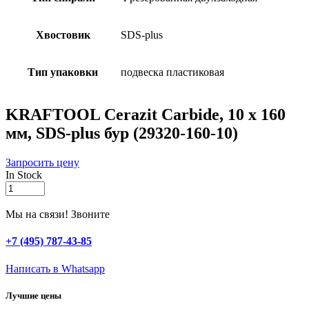
Хвостовик
SDS-plus
Тип упаковки
подвеска пластиковая
KRAFTOOL Cerazit Carbide, 10 х 160
мм, SDS-plus бур (29320-160-10)
Запросить цену
In Stock
KRAFTOOL
Cerazit
Carbide,
Мы на связи! Звоните
10
х
+7 (495) 787-43-85
160
мм,
Написать в Whatsapp
SDS-
plus
Лучшие цены
бур