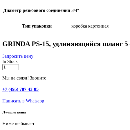
Диаметр резьбового соединения
3/4″
Тип упаковки
коробка картонная
GRINDA PS-15, удлиняющийся шланг 5 –
Запросить цену
In Stock
GRINDA
PS-
15,
Мы на связи! Звоните
удлиняющийся
шланг
+7 (495) 787-43-85
5
-
Написать в Whatsapp
15
м,
Лучшие цены
пистолет
поливочный,
Ниже не бывает
коннекторы,
поливочный