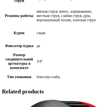
струи
мягкая струя, конус, аэрирование,
Режимы работы
жесткая струя, слабая струя, душ,
вертикальный полив, плоская струя
Курок
сзади
Фиксатор курка
да
Размер
соединительной
3/4″
артматуры в
комплекте
Тип упаковки
блистер-слайд
Related products