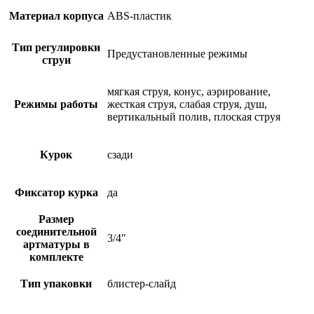
Материал корпуса
ABS-пластик
Тип регулировки
Предустановленные режимы
струи
мягкая струя, конус, аэрирование,
Режимы работы
жесткая струя, слабая струя, душ,
вертикальный полив, плоская струя
Курок
сзади
Фиксатор курка
да
Размер
соединительной
3/4″
артматуры в
комплекте
Тип упаковки
блистер-слайд