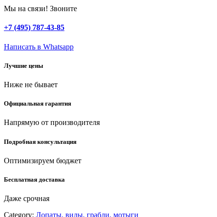
46R,
Мы на связи! Звоните
22
плоских
+7 (495) 787-43-85
зубца,
ширина
Написать в Whatsapp
280
-
Лучшие цены
460
мм,
Ниже не бывает
оцинкованная
сталь,
без
Официальная гарантия
черенка,
регулируемые
Напрямую от производителя
веерные
грабли
Подробная консультация
(8-
421875)
Оптимизируем бюджет
quantity
Бесплатная доставка
Даже срочная
Category:
Лопаты, вилы, грабли, мотыги