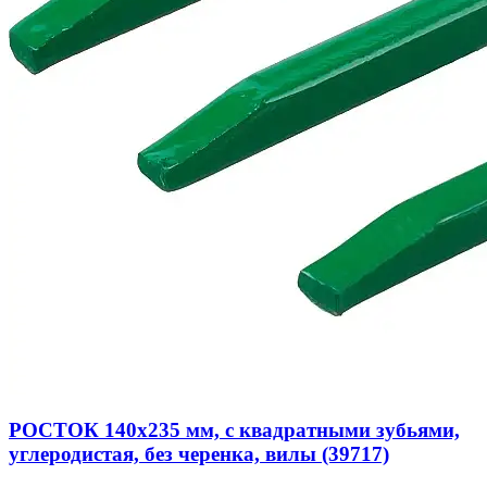
РОСТОК 140х235 мм, с квадратными зубьями,
углеродистая, без черенка, вилы (39717)