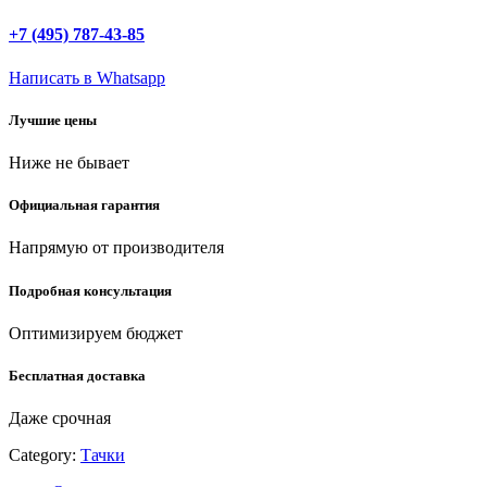
80
л,
+7 (495) 787-43-85
100
кг,
Написать в Whatsapp
одноколесная,
садовая
Лучшие цены
тачка
(422399)
Ниже не бывает
quantity
Официальная гарантия
Напрямую от производителя
Подробная консультация
Оптимизируем бюджет
Бесплатная доставка
Даже срочная
Category:
Тачки