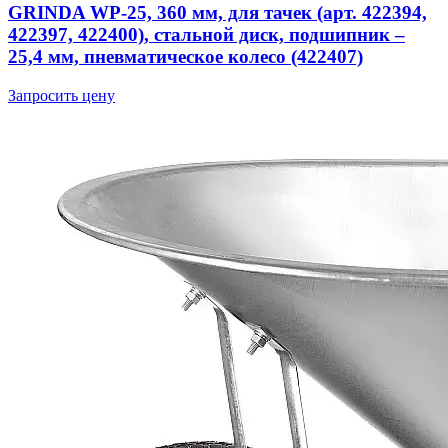
GRINDA WP-25, 360 мм, для тачек (арт. 422394,
422397, 422400), стальной диск, подшипник –
25,4 мм, пневматическое колесо (422407)
Запросить цену