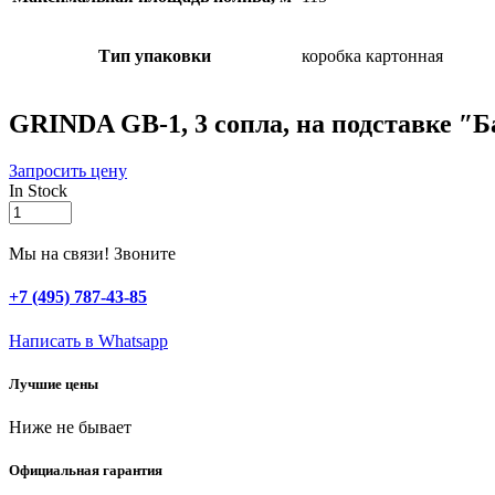
Тип упаковки
коробка картонная
GRINDA GB-1, 3 сопла, на подставке ″Б
Запросить цену
In Stock
GRINDA
GB-
1,
Мы на связи! Звоните
3
сопла,
+7 (495) 787-43-85
на
подставке
Написать в Whatsapp
″Бабочка″,
пластиковый,
Лучшие цены
круговой
распылитель
Ниже не бывает
(8-
427605)
quantity
Официальная гарантия