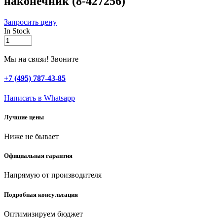
наконечник (8-427256)
Запросить цену
In Stock
GRINDA
G-
R,
Мы на связи! Звоните
плавная
регулировка,
+7 (495) 787-43-85
пластиковый,
поливочный
Написать в Whatsapp
наконечник
(8-
Лучшие цены
427256)
quantity
Ниже не бывает
Официальная гарантия
Напрямую от производителя
Подробная консультация
Оптимизируем бюджет