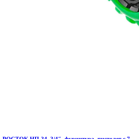
РОСТОК НП-34, 3/4″, фурнитура, пистолет с 7