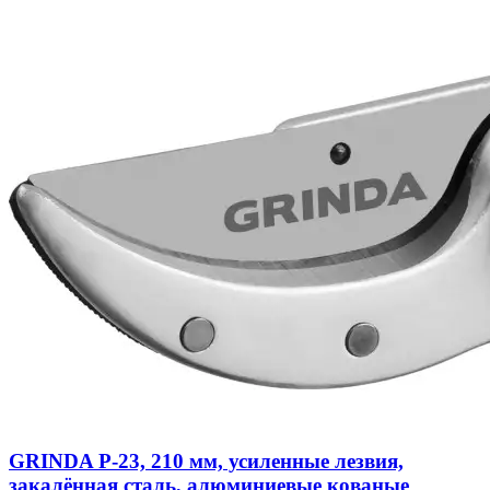
GRINDA P-23, 210 мм, усиленные лезвия,
закалённая сталь, алюминиевые кованые