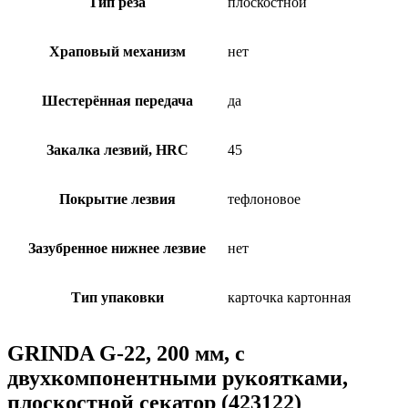
Тип реза
плоскостной
Храповый механизм
нет
Шестерённая передача
да
Закалка лезвий, HRC
45
Покрытие лезвия
тефлоновое
Зазубренное нижнее лезвие
нет
Тип упаковки
карточка картонная
GRINDA G-22, 200 мм, с
двухкомпонентными рукоятками,
плоскостной секатор (423122)