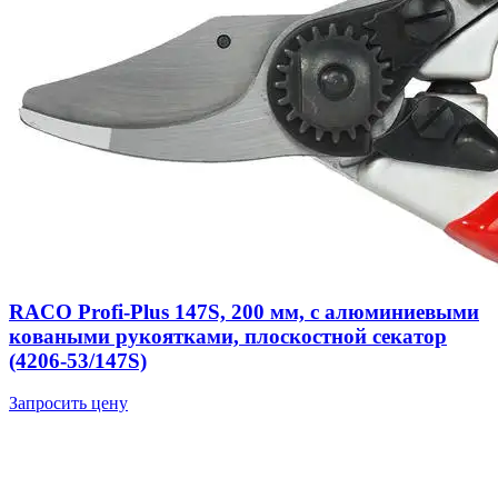
RACO Profi-Plus 147S, 200 мм, с алюминиевыми
коваными рукоятками, плоскостной секатор
(4206-53/147S)
Запросить цену