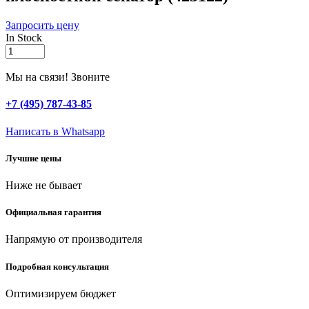
Запросить цену
In Stock
GRINDA
G-
22,
Мы на связи! Звоните
200
мм,
+7 (495) 787-43-85
с
двухкомпонентными
Написать в Whatsapp
рукоятками,
плоскостной
Лучшие цены
секатор
(423122)
Ниже не бывает
quantity
Официальная гарантия
Напрямую от производителя
Подробная консультация
Оптимизируем бюджет