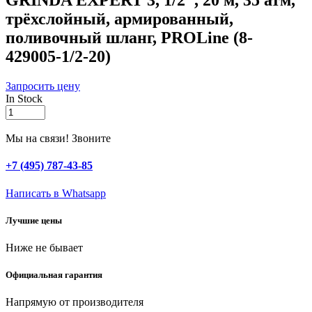
GRINDA EXPERT 3, 1/2″, 20 м, 35 атм,
трёхслойный, армированный,
поливочный шланг, PROLine (8-
429005-1/2-20)
Запросить цену
In Stock
GRINDA
EXPERT
3,
Мы на связи! Звоните
1/2″,
20
+7 (495) 787-43-85
м,
35
Написать в Whatsapp
атм,
трёхслойный,
Лучшие цены
армированный,
поливочный
Ниже не бывает
шланг,
PROLine
(8-
Официальная гарантия
429005-
1/2-
Напрямую от производителя
20)