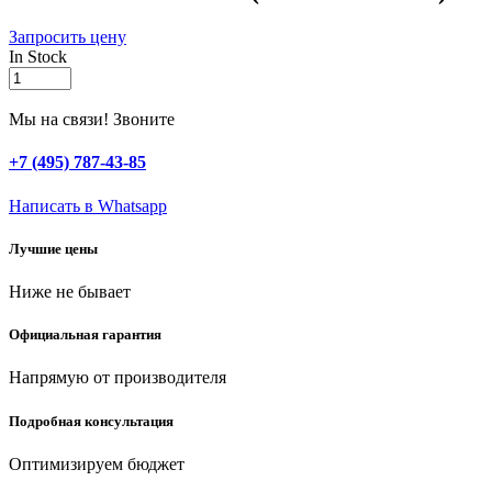
Запросить цену
In Stock
GRINDA
Comfort,
3/4″,
Мы на связи! Звоните
50
м,
+7 (495) 787-43-85
25
атм,
Написать в Whatsapp
трёхслойный,
армированный,
Лучшие цены
поливочный
шланг
Ниже не бывает
(8-
429003-
3/4-
Официальная гарантия
50)
quantity
Напрямую от производителя
Подробная консультация
Оптимизируем бюджет