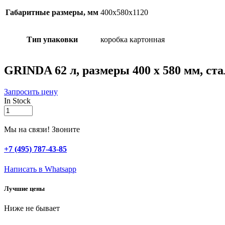
Габаритные размеры, мм
400х580х1120
Тип упаковки
коробка картонная
GRINDA 62 л, размеры 400 х 580 мм, ста
Запросить цену
In Stock
GRINDA
62
л,
Мы на связи! Звоните
размеры
400
+7 (495) 787-43-85
х
580
Написать в Whatsapp
мм,
стальной
Лучшие цены
барабан,
нескользящая
Ниже не бывает
рукоятка,
каток