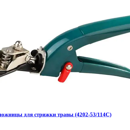
ножницы для стрижки травы (4202-53/114C)