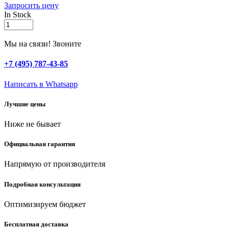
Запросить цену
In Stock
GRINDA
125
мм,
Мы на связи! Звоните
25
шт,
+7 (495) 787-43-85
с
карандашом,
Написать в Whatsapp
набор
т-
Лучшие цены
образных
ярлыков
Ниже не бывает
(8-
422371-
H26)
Официальная гарантия
quantity
Напрямую от производителя
Подробная консультация
Оптимизируем бюджет
Бесплатная доставка