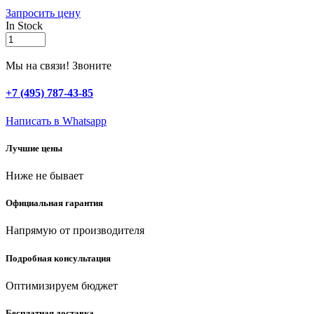
Запросить цену
In Stock
GRINDA
1.0
м
Мы на связи! Звоните
х
10
+7 (495) 787-43-85
мм,
стальная
Написать в Whatsapp
трубка,
опора
Лучшие цены
для
растений
Ниже не бывает
(422390-
100)
quantity
Официальная гарантия
Напрямую от производителя
Подробная консультация
Оптимизируем бюджет
Бесплатная доставка