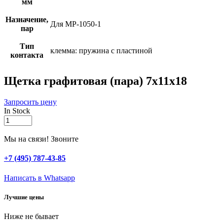
мм
Назначение,
Для МР-1050-1
пар
Тип
клемма: пружина с пластиной
контакта
Щетка графитовая (пара) 7x11x18
Запросить цену
In Stock
Щетка
графитовая
(пара)
Мы на связи! Звоните
7x11x18
quantity
+7 (495) 787-43-85
Написать в Whatsapp
Лучшие цены
Ниже не бывает