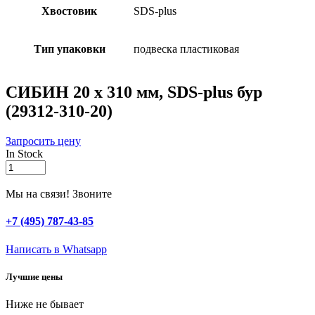
Хвостовик
SDS-plus
Тип упаковки
подвеска пластиковая
СИБИН 20 х 310 мм, SDS-plus бур
(29312-310-20)
Запросить цену
In Stock
СИБИН
20
х
Мы на связи! Звоните
310
мм,
+7 (495) 787-43-85
SDS-
plus
Написать в Whatsapp
бур
(29312-
Лучшие цены
310-
20)
Ниже не бывает
quantity