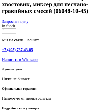
хвостовик, миксер для песчано-
гравийных смесей (06048-10-45)
Запросить цену
In Stock
СИБИН
100
х
Мы на связи! Звоните
450
мм,
+7 (495) 787-43-85
шестигранный
хвостовик,
Написать в Whatsapp
миксер
для
Лучшие цены
песчано-
гравийных
Ниже не бывает
смесей
(06048-
10-
Официальная гарантия
45)
quantity
Напрямую от производителя
Подробная консультация