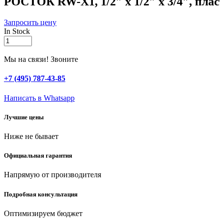
РОСТОК RW-X1, 1/2″ х 1/2″ х 3/4″, пла
Запросить цену
In Stock
РОСТОК
RW-
X1,
Мы на связи! Звоните
1/2″
х
+7 (495) 787-43-85
1/2″
х
Написать в Whatsapp
3/4″,
пластик
Лучшие цены
ABS,
цанговый
Ниже не бывает
тройник
(426370)
quantity
Официальная гарантия
Напрямую от производителя
Подробная консультация
Оптимизируем бюджет