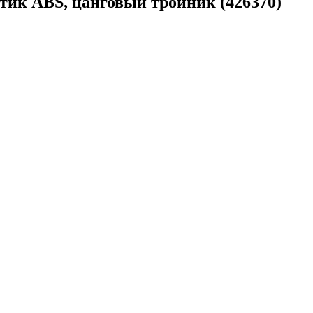
стик ABS, цанговый тройник (426370)