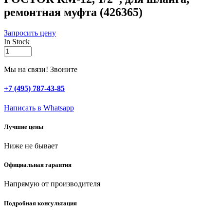
ремонтная муфта (426365)
Запросить цену
In Stock
РОСТОК
RM-
12,
Мы на связи! Звоните
1/2″,
для
+7 (495) 787-43-85
шланга,
ремонтная
Написать в Whatsapp
муфта
(426365)
Лучшие цены
quantity
Ниже не бывает
Официальная гарантия
Напрямую от производителя
Подробная консультация