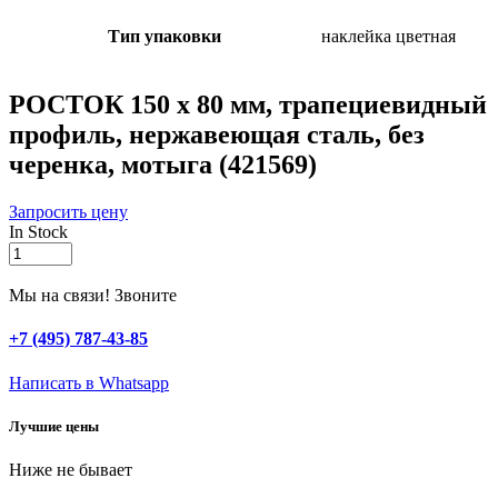
Тип упаковки
наклейка цветная
РОСТОК 150 х 80 мм, трапециевидный
профиль, нержавеющая сталь, без
черенка, мотыга (421569)
Запросить цену
In Stock
РОСТОК
150
х
Мы на связи! Звоните
80
мм,
+7 (495) 787-43-85
трапециевидный
профиль,
Написать в Whatsapp
нержавеющая
сталь,
Лучшие цены
без
черенка,
Ниже не бывает
мотыга
(421569)