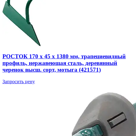
РОСТОК 170 х 45 х 1380 мм, трапециевидный
профиль, нержавеющая сталь, деревянный
черенок высш. сорт, мотыга (421571)
Запросить цену