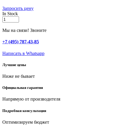
Запросить цену
In Stock
РОСТОК
Р-22,
длина
Мы на связи! Звоните
7.5
-
+7 (495) 787-43-85
22.5
м,
Написать в Whatsapp
пистолет
поливочный,
Лучшие цены
коннекторы,
удлиняющийся
Ниже не бывает
шланг
(428498-
22)
Официальная гарантия
quantity
Напрямую от производителя
Подробная консультация
Оптимизируем бюджет