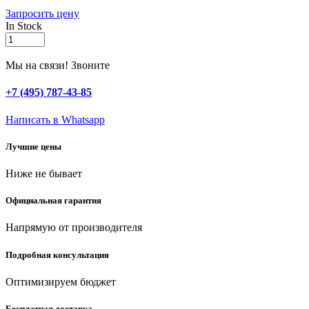
Запросить цену
In Stock
РОСТОК
РС-8,
8-
Мы на связи! Звоните
и
позиционный,
+7 (495) 787-43-85
стационарный
распылитель
Написать в Whatsapp
(427643)
quantity
Лучшие цены
Ниже не бывает
Официальная гарантия
Напрямую от производителя
Подробная консультация
Оптимизируем бюджет
Бесплатная доставка